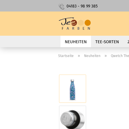
04183 - 98 99 385
NEUHEITEN
TEE-SORTEN
»
»
Startseite
Neuheiten
Qwetch The