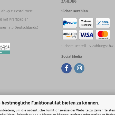
ZAHLUNG
 ab 49 € Bestellwert
Sicher Bezahlen
g mit Kraftpapier
nnerhalb Deutschlands)
Sichere Bestell- & Zahlungsabwi
Social Media
 bestmögliche Funktionalität bieten zu können.
Webshop erstellen
mit Gambio.de © 2026
nbietern, um die ordentliche Funktionsweise der Website zu gewährleisten
ögliches Einkaufserlebnis bieten zu können. Weitere Informationen finden