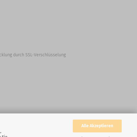
cklung durch SSL-Verschlüsselung
Alle Akzeptieren
,
 Sie