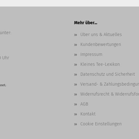
Mehr über...
unter:
Über uns & Aktuelles
Kundenbewertungen
Impressum
0 Uhr
Kleines Tee-Lexikon
Datenschutz und Sicherheit
Versand- & Zahlungsbedingu
net.
Widerrufsrecht & Widerrufsfo
AGB
Kontakt
Cookie Einstellungen