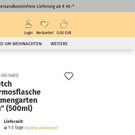
ersandkostenfreie Lieferung ab € 49,-*
Login
Merkzettel
0,00 EUR
D UM WEIHNACHTEN
WEITERE
Auf
:
QD-3483
)
tch
den
rmosflasche
Merkzettel
umengarten
u" (500ml)
Lieferzeit:
1-3 Tage
(Ausland abweichend)