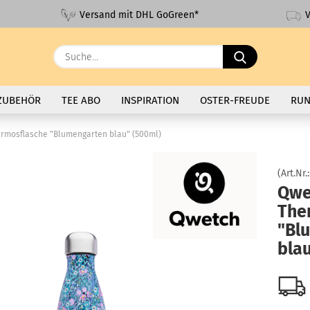
V
Versand mit DHL GoGreen*
Suche...
ZUBEHÖR
TEE ABO
INSPIRATION
OSTER-FREUDE
RUN
rmosflasche "Blumengarten blau" (500ml)
(Art.Nr.
Qwe
The
"Bl
bla