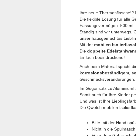
Ihre neue Thermosflasche!? 
Die flexible Lösung für alle G
Fassungsvermögen: 500 ml
Ständig sind wir unterwegs. O
unser hausgemachtes Liebli
Mit der
mobilen Isolierflas
Die
doppelte Edelstahlwan
Einfach beeindruckend!
Auch beim Material spricht d
korrosionsbeständigem, sc
Geschmacksveränderungen. Die
Im Gegensatz zu Aluminiumf
Somit auch für Ihre Kinder pe
Und was ist Ihre Lieblingsfar
Die Qwetch mobilen Isolierfl
Bitte mit der Hand spü
Nicht in die Spülmasch
Vor jedem Gebrauch al