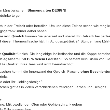
In künstlerischem
Blumengarten DESIGN
!
etränke to go!
b in der Freizeit oder beruflich. Um uns diese Zeit so schön wie möglic
ngsgetränk immer dabei haben.
che von Qwetch
können Sie jederzeit und überall Ihr Getränk bei perf
d
dieser Thermosflasche hält Ihr Aufgussgetränk
24 Stunden lang kühl
ie
Qualität
für sich. Die langlebige Isolierflasche und die Kappe beste
hlagzähem und BPA freiem Edelstahl
. So besteht kein Risiko von G
 Qualität Ihres Tees wird nicht beeinträchtigt!
laschen kommt die Innenwand der Qwetch -Flasche
ohne Beschichtu
rfekt.
be oder Ihr Lieblingsdesign?
aschen gibt es in vielen verschiedenen trendigen Farben und Designs
len
ine, Mikrowelle, den Ofen oder Gefrierschrank geben
le Teile auswaschen