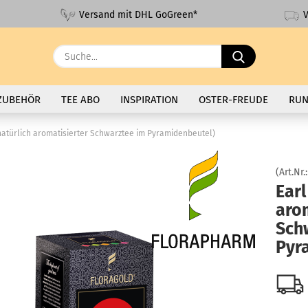
V
Versand mit DHL GoGreen*
Suche...
ZUBEHÖR
TEE ABO
INSPIRATION
OSTER-FREUDE
RUN
natürlich aromatisierter Schwarztee im Pyramidenbeutel)
(Art.Nr.
Earl
aro
Sch
Pyr