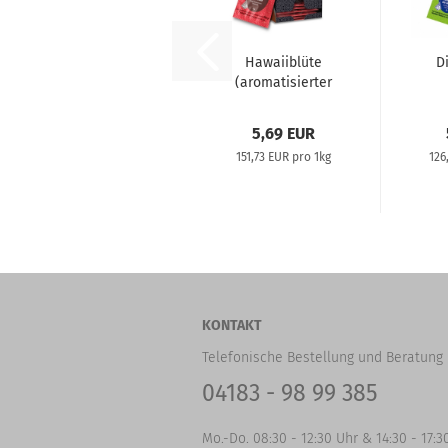
Hawaiiblüte
D
(aromatisierter
Schwarztee im...
(Gr
5,69 EUR
151,73 EUR pro 1kg
126
KONTAKT
Telefonische Bestellung und Beratung 
04183 - 98 99 385
Mo.-Do. 08:30 - 12:30 Uhr & 14:30 - 17:3