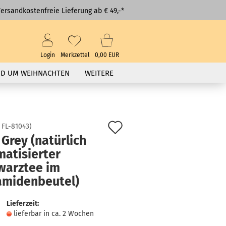
ersandkostenfreie Lieferung ab € 49,-*
Login
Merkzettel
0,00 EUR
D UM WEIHNACHTEN
WEITERE
Auf
:
FL-81043
)
 Grey (natürlich
den
matisierter
Merkzettel
warztee im
amidenbeutel)
Lieferzeit:
lieferbar in ca. 2 Wochen