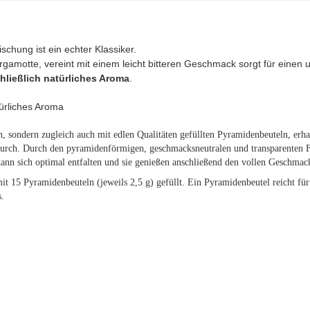
chung ist ein echter Klassiker.
gamotte, vereint mit einem leicht bitteren Geschmack sorgt für eine
hließlich natürliches Aroma
.
ürliches Aroma
n, sondern zugleich auch mit edlen Qualitäten gefüllten Pyramidenbeuteln, erha
durch. Durch den pyramidenförmigen, geschmacksneutralen und transparenten Fi
kann sich optimal entfalten und sie genießen anschließend den vollen Geschmac
 mit 15 Pyramidenbeuteln (jeweils 2,5 g) gefüllt. Ein Pyramidenbeutel reicht fü
.