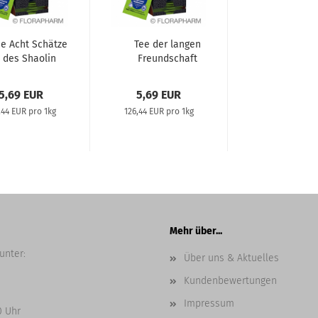
ie Acht Schätze
Tee der langen
des Shaolin
Freundschaft
ünteemischung...
(Weißteemischung...
5,69 EUR
5,69 EUR
,44 EUR pro 1kg
126,44 EUR pro 1kg
Mehr über...
unter:
Über uns & Aktuelles
Kundenbewertungen
Impressum
0 Uhr