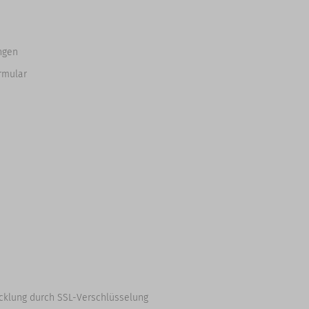
ngen
rmular
cklung durch SSL-Verschlüsselung