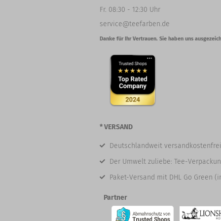
Fr. 08:30 - 12:30 Uhr
service@teefarben.de
Danke für Ihr Vertrauen. Sie haben uns ausgezeich
* VERSAND
Deutschlandweit versandkostenfrei
Der Umwelt zuliebe: Tee-Verpackun
Paket-Versand mit DHL Go Green (i
Partner