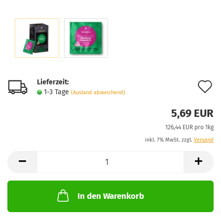
Lieferzeit:
A
1-3 Tage
(Ausland abweichend)
d
5,69 EUR
M
126,44 EUR pro 1kg
inkl. 7% MwSt. zzgl.
Versand
In den Warenkorb